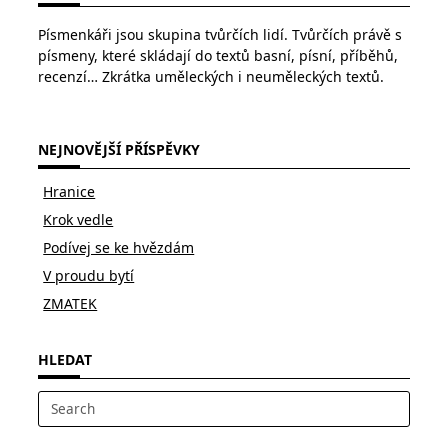
Písmenkáři jsou skupina tvůrčích lidí. Tvůrčích právě s
písmeny, které skládají do textů basní, písní, příběhů,
recenzí… Zkrátka uměleckých i neuměleckých textů.
NEJNOVĚJŠÍ PŘÍSPĚVKY
Hranice
Krok vedle
Podívej se ke hvězdám
V proudu bytí
ZMATEK
HLEDAT
Search
for: