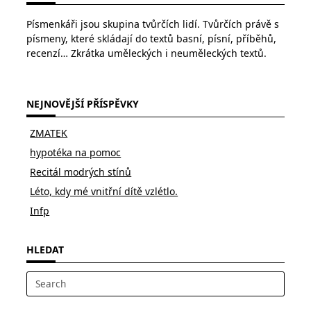
Písmenkáři jsou skupina tvůrčích lidí. Tvůrčích právě s
písmeny, které skládají do textů basní, písní, příběhů,
recenzí… Zkrátka uměleckých i neuměleckých textů.
NEJNOVĚJŠÍ PŘÍSPĚVKY
ZMATEK
hypotéka na pomoc
Recitál modrých stínů
Léto, kdy mé vnitřní dítě vzlétlo.
Infp
HLEDAT
Search
for: